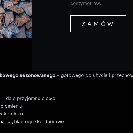
centymetrów.
ZAMÓW
nkowego sezonowanego
– gotowego do użycia i przecho
 i daje przyjemne ciepło.
płomieniu.
w kominku.
a na szybkie ognisko domowe.