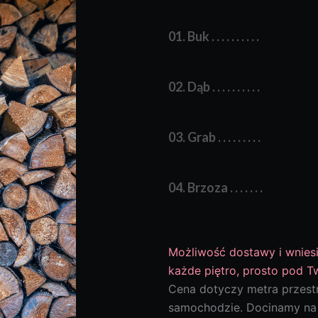
01. Buk . . . . . . . . . .
02. Dąb . . . . . . . . . .
03. Grab . . . . . . . . .
04. Brzoza . . . . . . .
Możliwość dostawy i wnies
każde piętro, prosto pod T
Cena dotyczy metra przest
samochodzie. Docinamy na 